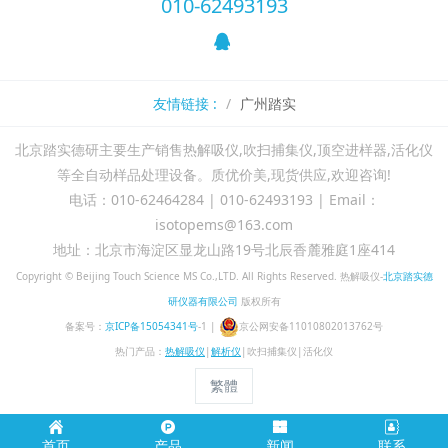
010-62493193
友情链接 :
广州踏实
北京踏实德研主要生产销售热解吸仪,吹扫捕集仪,顶空进样器,活化仪
等全自动样品处理设备。质优价美,现货供应,欢迎咨询!
电话：010-62464284 | 010-62493193 | Email：
isotopems@163.com
地址：北京市海淀区显龙山路19号北辰香麓雅庭1座414
Copyright ©
Beijing Touch Science MS Co.,LTD.
All Rights Reserved. 热解吸仪-
北京踏实德
研仪器有限公司
版权所有
备案号：
京ICP备15054341号
-1 |
京公网安备11010802013762号
热门产品：
热解吸仪
|
解析仪
|吹扫捕集仪|活化仪
繁體
首页
产品
新闻
联系