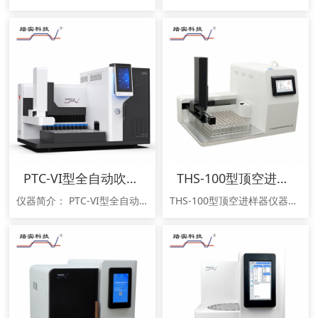
PTC-VI型全自动吹扫捕集仪
THS-100型顶空进样器
仪器简介： PTC-VI型全自动吹扫捕集仪可用于固体或液体样品中挥发性有机物的检测，是一款具有116位自动进样系统的吹扫捕集仪。其具有优越的捕集和除水性能，智能便捷的加标技术不仅能精准的添加内标，还可以自动加标绘制目标物标准曲线。通过与GC或GC-MS的联用，可以广泛应用于环境分析，如饮用水、废水、土壤中的有机污染物分析，也可用于食品中挥发物(如气味成分)的分析等。该款仪器符合《HJ6
THS-100型顶空进样器仪器用途：THS-100型顶空进样器是一款具有100位进样系统的全自动顶空进样器。广泛应用于医疗卫生，环保，石油化工，食品行业，制药等领域。该仪器符合《HJ 736-2015土壤和沉积物挥发性卤代烃的测定 顶空气相色谱-质谱法》、《HJ 741-2015 土壤和沉积物 挥发性有机物的测定 顶空/气相色谱法》、《GA/T 842-2019 血液酒精含量的检验方法》、《H