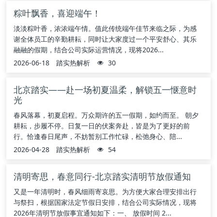
粽叶飘香，喜迎端午！
淡淡粽叶香，浓浓端午情。值此传统端午佳节来临之际，为感
谢全体员工的辛勤耕耘，同时让大家度过一个平安舒心、其乐
融融的假期，结合公司实际运营情况，现将2026...
2026-06-18
踏实热解析
30
北京踏实——赴一场初夏温柔，解锁五一惬意时
光
春风落幕，初夏启程。万众期许的五一假期，如约而至。 朝夕
耕耘，步履不停。日复一日的伏案奔赴，皆是为了更好的前
行。恰逢春日尾声，不妨暂别工作忙碌，松弛身心、陪...
2026-04-28
踏实热解析
54
清明寄思，春意同行-北京踏实清明节放假通知
又是一年清明时，春风细雨寄哀思。为方便大家合理安排出行
与祭扫，根据国家法定节假日安排，结合公司实际情况，现将
2026年清明节放假事宜通知如下：一、 放假时间 2...