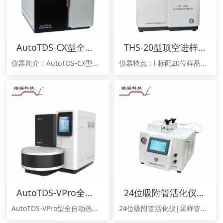
AutoTDS-CX型全自动热解吸仪
THS-20型顶空进样器
仪器简介：AutoTDS-CX型全自动热解吸仪是一款带有分流回收功能，能自动添加内标的全自动热解吸系统，单次运行序列可自动分析多达110支样品。依托精准的电子流量控制系统，AutoTDS-CX可以自定义分流比，并对分流气体进行再捕集，便于对样品进行重新分析或保存。主要特点：l 通用性能强：可与任意品牌气相色谱仪（GC）和（GC-MS）联用。l * 自动添加内标，以1～25ul（增量1ul）任意
仪器特点：l 标配20位样品盘； l 仪器采用7寸大屏，所有参数设计均在触摸屏上完成，系统各模块参数及仪器运行动态图和每个样品的当前状态均全面直观的展示在屏幕上；l 样品传输管路、进样针均采用惰性材料，进样针及样品传输管路无冷点，避免样品冷凝，保证实验的准确性；l 通用性能强：可与任意品牌气相色谱仪（GC）和（GC-MS）联用；l 带有日志功能，可对顶空的分析方法和条件进行审计追踪。
AutoTDS-VPro全自动热解吸仪-北京踏实2020新款
24位吸附管活化仪-采样管老化仪
AutoTDS-VPro型全自动热解析仪是一款带分流功能的24位低温二次全自动热解吸仪，可存储多个运行方法。
24位吸附管活化仪|采样管老化仪是在热解析的基础上，为提高工作效率而研制设计的检测配套部件。