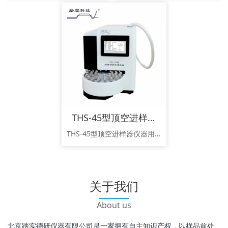
THS-45型顶空进样器
THS-45型顶空进样器仪器用途：THS-45型顶空进样器是一款具有45位进样系统的全自动顶空进样器。广泛应用于医疗卫生，环保，石油化工，食品行业，制药等领域。该仪器符合《HJ 736-2015土壤和沉积物挥发性卤代烃的测定 顶空气相色谱-质谱法》、《HJ 741-2015 土壤和沉积物 挥发性有机物的测定 顶空/气相色谱法》、《GA/T 842-2019 血液酒精含量的检验方法》、《HJ 1
关于我们
About us
北京踏实德研仪器有限公司是一家拥有自主知识产权，以样品前处