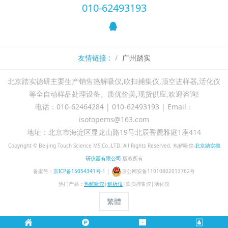
010-62493193
友情链接 :
广州踏实
北京踏实德研主要生产销售热解吸仪,吹扫捕集仪,顶空进样器,活化仪
等全自动样品处理设备。质优价美,现货供应,欢迎咨询!
电话：010-62464284 | 010-62493193 | Email：
isotopems@163.com
地址：北京市海淀区显龙山路19号北辰香麓雅庭1座414
Copyright ©
Beijing Touch Science MS Co.,LTD.
All Rights Reserved. 热解吸仪-
北京踏实德
研仪器有限公司
版权所有
备案号：
京ICP备15054341号
-1 |
京公网安备11010802013762号
热门产品：
热解吸仪
|
解析仪
|吹扫捕集仪|活化仪
繁體