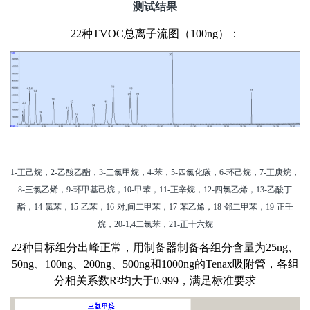
测试结果
22
种TVOC总离子流图（100ng）：
1-
正己烷，2-乙酸乙酯，3-三氯甲烷，4-苯，5-四氯化碳，6-环己烷，7-正庚烷，
8-三氯乙烯，9-环甲基己烷，10-甲苯，11-正辛烷，12-四氯乙烯，13-乙酸丁
酯，14-氯苯，15-乙苯，16-对,间二甲苯，17-苯乙烯，18-邻二甲苯，19-正壬
烷，20-1,4二氯苯，21-正十六烷
22
种目标组分出峰正常，用制备器制备各组分含量为25ng、
50ng、100ng、200ng、500ng和1000ng的Tenax吸附管，各组
分相关系数R²均大于0.999，满足标准要求